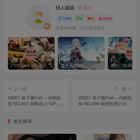
佳人姐姐
关注
1595
0
3
9696
这家伙很懒，什么都没有写...
[70套-28.1G]陈小喵写真合集[持续更新]
每次进入随机
上一篇
下一篇
23001.鱼子酱Fish – 内购私
23001.鱼子酱Fish – 内购私
拍 NO.007 独角戏 [110P-
拍 NO.009 锦绣性感 [127P-
1.51GB]
1.23GB]
相关推荐