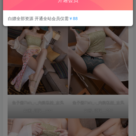
白嫖全部资源 开通全站会员仅需
￥88
鱼子酱Fish_–_内购私拍_古风
鱼子酱Fish_–_内购私拍_古风
如画_原版__033
如画_原版__056