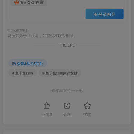
免费
黄金会员
登录购买
©
版权声明
资源来源于互联网，如有侵权联系删除。
THE END
众筹&私拍&定制
# 鱼子酱Fish
# 鱼子酱Fish内购私拍
喜欢就支持一下吧
点赞
0
分享
收藏