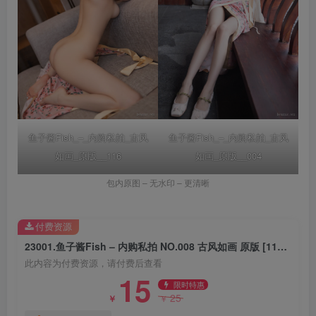
鱼子酱Fish_–_内购私拍_古风
鱼子酱Fish_–_内购私拍_古风
如画_原版__116
如画_原版__004
包内原图 – 无水印 – 更清晰
付费资源
23001.鱼子酱Fish – 内购私拍 NO.008 古风如画 原版 [118P-1.43GB]
此内容为付费资源，请付费后查看
15
限时特惠
25
￥
￥