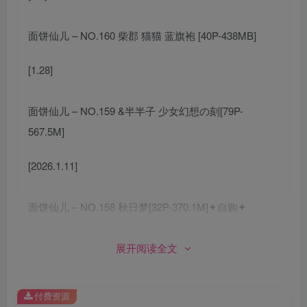
面饼仙儿 – NO.160 柴郡 猫猫 蓝旗袍 [40P-438MB]
[1.28]
面饼仙儿 – NO.159 &半半子 少女幻想の刻[79P-
567.5M]
[2026.1.11]
面饼仙儿 – NO.158 秋日梦[32P-370.1M]✦自购✦
[12.8]
展开阅读全文
面饼仙儿 – NO.157 黑丝露营JK[40P-499.7M]
付费资源