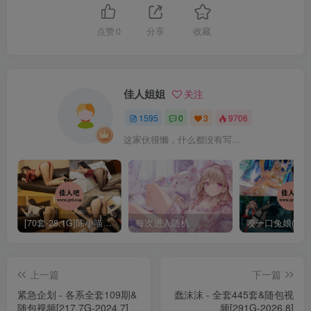
面饼仙儿 – NO.152 升玖冰淇淋[27P-125.5M]✦自购✦
点赞
0
分享
收藏
[10.14]
佳人姐姐
关注
面饼仙儿 – NO.151 吊带私房[40P-428.7M]✦自购✦
1595
0
3
9706
这家伙很懒，什么都没有写...
[8.31]
面饼仙儿 – NO.150 皮裤连体红毛衣[20P-289.8M]
[6.12]
[70套-28.1G]陈小喵写真合集[持续更新]
每次进入随机
面饼仙儿 – NO.149 公主连结Re：Dive 宵滨深月[34P-
上一篇
下一篇
1V-431.1M]
紧急企划 - 各系全套109期&
蠢沫沫 - 全套445套&随包视
随包视频[217.7G-2024.7]
频[291G-2026.8]