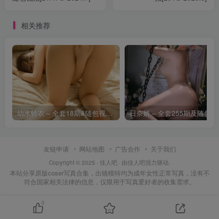
[6.11]
相关推荐
面饼仙儿 – NO.148 碧蓝航线 奥古斯特 女仆[44P-
572.4M]
[6.4]
面饼仙儿 – NO.147 独角兽旗袍[20P-230.4M]
幼水铃衣 – 全套18期&随包视频[16.4G-2026.8]
日奈娇 – 
[2.4]
友链申请
网站地图
广告合作
关于我们
面饼仙儿 – NO.146 碧蓝航线 恰巴耶夫睡衣[43P-
Copyright © 2025 ·
佳人吧
· 由
佳人吧
强力驱动.
412.9M]
本站分享原版coser写真合集，出镜模特均为成年女性正常写真，没有不
符合国家相关法律的信息，仅限用于写真爱好者的收集需求。
[2.3]
0