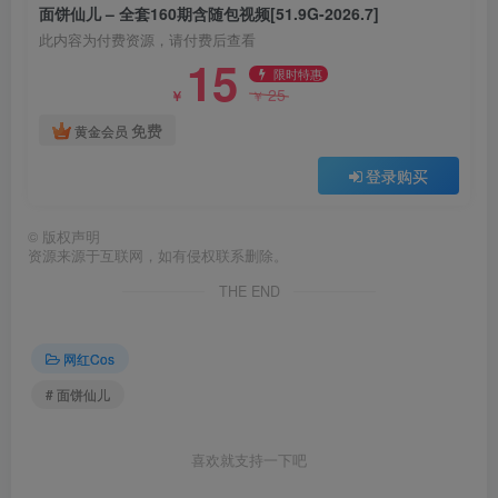
面饼仙儿 – 全套160期含随包视频[51.9G-2026.7]
[11.26]
此内容为付费资源，请付费后查看
15
限时特惠
面饼仙儿 – NO.156 情趣三部曲[61P-655.2M]
25
￥
￥
免费
黄金会员
[11.20]
登录购买
面饼仙儿 – NO.155 魔女旗袍[33P-322MB]
©
版权声明
资源来源于互联网，如有侵权联系删除。
面饼仙儿 – NO.154 白色旗袍[60P-649.8M]
THE END
[10.21]
网红Cos
# 面饼仙儿
面饼仙儿 – NO.153 圣诞饼子[40P-516.7M]✦自购✦
喜欢就支持一下吧
[10.18]