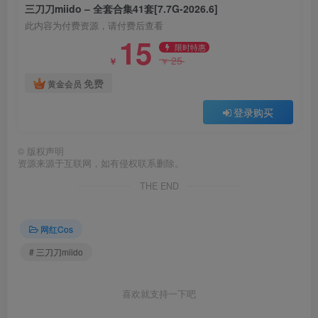
三刀刀miido – 全套合集41套[7.7G-2026.6]
三刀刀miido – NO.040 巫女 [42P-21MB]
此内容为付费资源，请付费后查看
15
限时特惠
[2025.3.13]
25
￥
￥
免费
黄金会员
三刀刀miido – NO.039 史尔特尔[20P-127M]
登录购买
[2024.12.30]
©
版权声明
资源来源于互联网，如有侵权联系删除。
三刀刀miido – NO.038 蔚蓝档案 一之濑明日奈 女仆[26P-
THE END
141.4M]
[7.4]
网红Cos
# 三刀刀miido
三刀刀miido – NO.037 光辉 [20P-243MB]
喜欢就支持一下吧
[7.3]