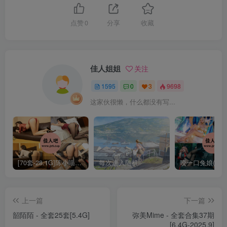
三刀刀miido – NO.036 圣诞小鹿 [30P-395MB]
点赞
0
分享
收藏
[7.2]
佳人姐姐
关注
三刀刀miido – NO.035 巴尔的摩赛车娘 [36P-538MB]
1595
0
3
9698
这家伙很懒，什么都没有写...
[7.1]
三刀刀miido – NO.034 情人节男友衬衣[47P-131.7M]
[6.30]
[70套-28.1G]陈小喵写真合集[持续更新]
每次进入随机
三刀刀miido – NO.033 魔太郎小恶魔[33P-255.2M]
上一篇
下一篇
[6.29]
韶陌陌 - 全套25套[5.4G]
弥美Mime - 全套合集37期
[6.4G-2025.9]