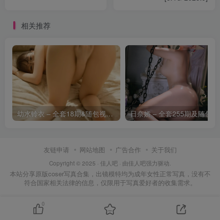
三刀刀miido – NO.032 不知火舞 女忍者[15P-90.6M]
相关推荐
[6.16]
三刀刀miido – NO.031 黑兽[24P-192.6M]
[6.14]
幼水铃衣 – 全套18期&随包视频[16.4G-2026.8]
日奈娇 – 
三刀刀miido – NO.030 埃吉尔 [28P-209MB]
[2.20]
友链申请
网站地图
广告合作
关于我们
Copyright © 2025 ·
佳人吧
· 由
佳人吧
强力驱动.
本站分享原版coser写真合集，出镜模特均为成年女性正常写真，没有不
三刀刀miido – NO.029 水手服 [33P／90MB]
符合国家相关法律的信息，仅限用于写真爱好者的收集需求。
[2.19]
0