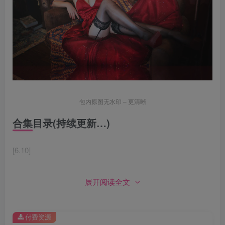
包内原图无水印 – 更清晰
合集目录(持续更新…)
[6.10]
三刀刀miido – NO.041 关羽云长 [16P-135MB]
展开阅读全文
[3.15]
付费资源