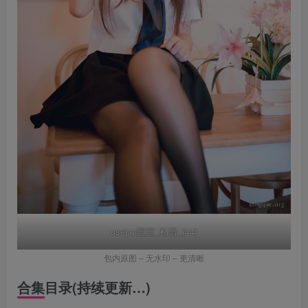
usejan蓝蓝_私语_(44)
包内原图 – 无水印 – 更清晰
合集目录(持续更新…)