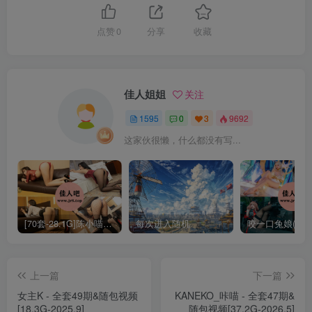
usejan蓝蓝 – NO.006 肉丝妹妹[55P+1V-113.8M]
点赞
0
分享
收藏
usejan蓝蓝 – NO.005 私语[50P-108.5M]
usejan蓝蓝 – NO.004 薄纱睡衣[42P-76.4M]
佳人姐姐
关注
1595
0
3
9692
usejan蓝蓝 – NO.003 粉色创可贴[33P-48M]
这家伙很懒，什么都没有写...
usejan蓝蓝 – NO.002 等风来[42P-85.3M]
usejan蓝蓝 – NO.001 黑兔[33P-89.8M]
[70套-28.1G]陈小喵写真合集[持续更新]
每次进入随机
上一篇
下一篇
女主K - 全套49期&随包视频
KANEKO_咔喵 - 全套47期&
[18.3G-2025.9]
随包视频[37.2G-2026.5]