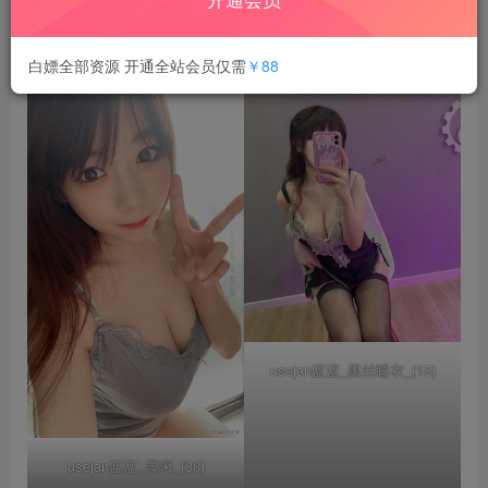
合集目录在预览图下面
白嫖全部资源 开通全站会员仅需
￥88
usejan蓝蓝_黑丝睡衣_(15)
usejan蓝蓝_晨曦_(30)