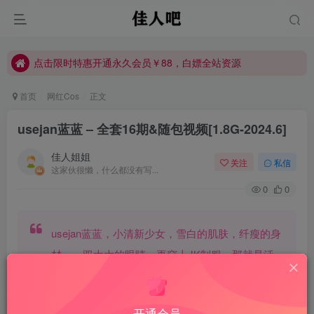
点击限时特惠开通永久会员￥88，白嫖全站资源
点击限时特惠开通永久会员￥88，白嫖全站资源
点击限时特惠开通永久会员￥88，白嫖全站资源
首页
网红Cos
正文
usejan蓝蓝 – 全套16期&随包视频[1.8G-2024.6]
佳人姐姐
关注
私信
这家伙很懒，什么都没有写...
0
0
usejan蓝蓝，小清新少女，雪白的肌肤，纤瘦的身
材，一双大大的眼睛，再穿上JK制服，那就是活
脱脱的动漫里的学妹了。
开通会员