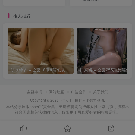
相关推荐
幼水铃衣 – 全套18期&随包视频[16.4G-2026.8]
日奈娇 – 
友链申请
网站地图
广告合作
关于我们
Copyright © 2025 ·
佳人吧
· 由
佳人吧
强力驱动.
本站分享原版coser写真合集，出镜模特均为成年女性正常写真，没有不
符合国家相关法律的信息，仅限用于写真爱好者的收集需求。
0