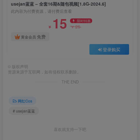
usejan蓝蓝 – 全套16期&随包视频[1.8G-2024.6]
usejan蓝蓝 – NO.012 白衣竞泳[36P-61.1M]
此内容为付费资源，请付费后查看
15
限时特惠
25
￥
￥
[2023.3.17更1]
免费
黄金会员
登录购买
usejan蓝蓝 – NO.011 奶味软糖 [40P-75M]
©
版权声明
usejan蓝蓝 – NO.010 小厨娘[46P-134.5M]
资源来源于互联网，如有侵权联系删除。
THE END
usejan蓝蓝 – NO.009 夜樱[40P-73.7M]
网红Cos
usejan蓝蓝 – NO.008 黑丝睡衣[30P-58.1M]
# usejan蓝蓝
usejan蓝蓝 – NO.007 晨曦[30P-55M]
喜欢就支持一下吧