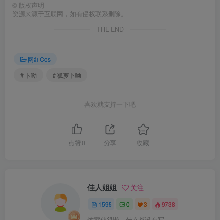
©
版权声明
资源来源于互联网，如有侵权联系删除。
THE END
网红Cos
# 卜呦
# 狐萝卜呦
喜欢就支持一下吧
点赞
0
分享
收藏
佳人姐姐
关注
1595
0
3
9738
这家伙很懒，什么都没有写...