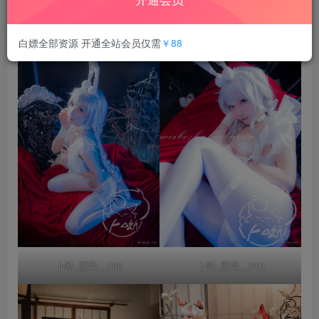
合集目录在预览图下面
白嫖全部资源 开通全站会员仅需
￥88
卜呦_恶毒__008
卜呦_恶毒__018