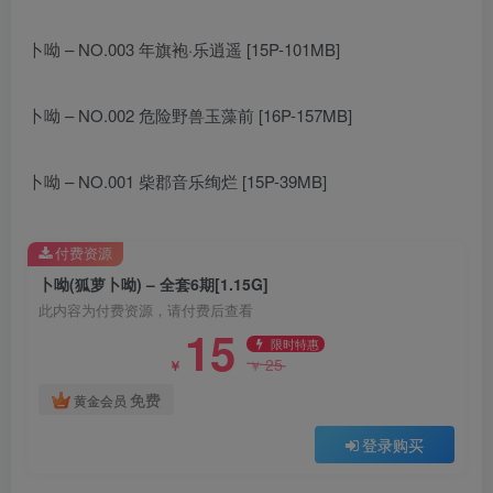
卜呦 – NO.003 年旗袍·乐逍遥 [15P-101MB]
卜呦 – NO.002 危险野兽玉藻前 [16P-157MB]
卜呦 – NO.001 柴郡音乐绚烂 [15P-39MB]
付费资源
卜呦(狐萝卜呦) – 全套6期[1.15G]
此内容为付费资源，请付费后查看
15
限时特惠
25
￥
￥
免费
黄金会员
登录购买