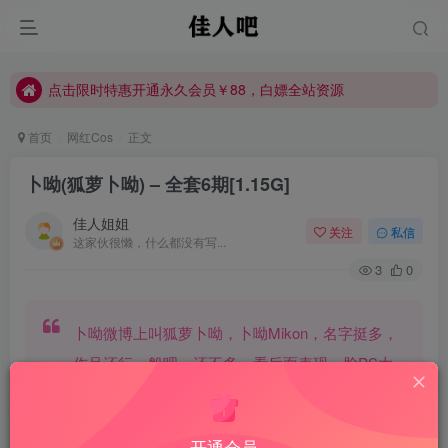
点击限时特惠开通永久会员￥88，白嫖全站资源
点击限时特惠开通永久会员￥88，白嫖全站资源
点击限时特惠开通永久会员￥88，白嫖全站资源
首页
网红Cos
正文
卜呦(狐萝卜呦) – 全套6期[1.15G]
佳人姐姐
关注
私信
这家伙很懒，什么都没有写...
3
0
卜呦微博上叫狐萝卜呦，卜呦Mikon，名字挺多，
作品还行一般吧，还不多。看后面表现，脸PS太
严重了经常认不出来，各套图之间都差别大。
开通会员